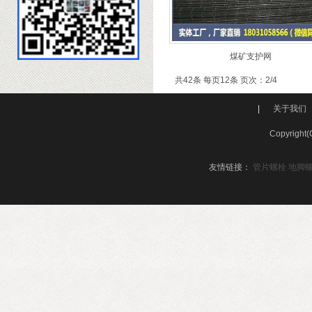
煤矿支护网
共42条 每页12条 页次：2/4
|
关于我们
Copyri
友情链接：
管片螺栓
地脚