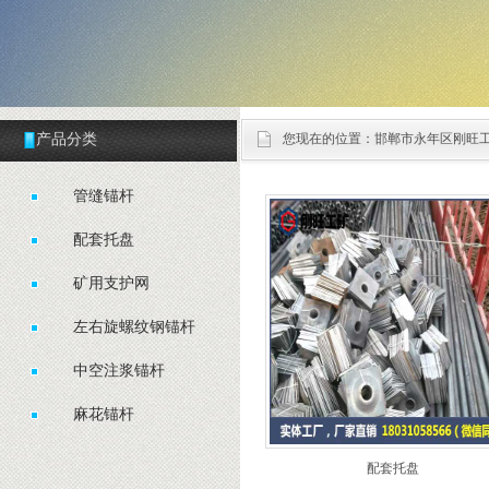
产品分类
您现在的位置：
邯郸市永年区刚旺
管缝锚杆
配套托盘
矿用支护网
左右旋螺纹钢锚杆
中空注浆锚杆
麻花锚杆
配套托盘