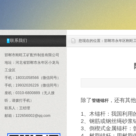
联系我们
您现在的位置：
邯郸市永年区刚旺
邯郸市刚旺工矿配件制造有限公司
地址：河北省邯郸市永年区小龙马
工业区
手机：18031058566（微信同号）
手机：19932026226（微信同号）
座机：0310-6800889（无人接
除了
，还有其他
管缝锚杆
听，请拨打手机）
联系人：王经理
1、木锚杆：我国利用
邮箱：122656002@qq.com
2、钢筋或钢丝绳砂浆
3、倒楔式金属锚杆：
4、树脂锚杆：用树脂