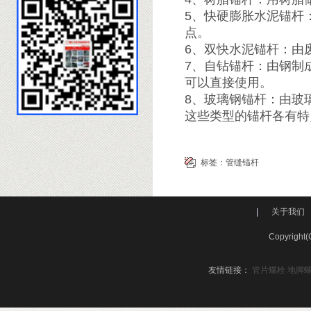
5、快硬膨胀水泥锚杆
点。
6、双快水泥锚杆：由
7、自钻锚杆：由钢制
可以直接使用。
8、玻璃钢锚杆：由玻
这些类型的锚杆各有特
标签：
管缝锚杆
|
关于我们
Copyri
友情链接：
管片螺栓
地脚