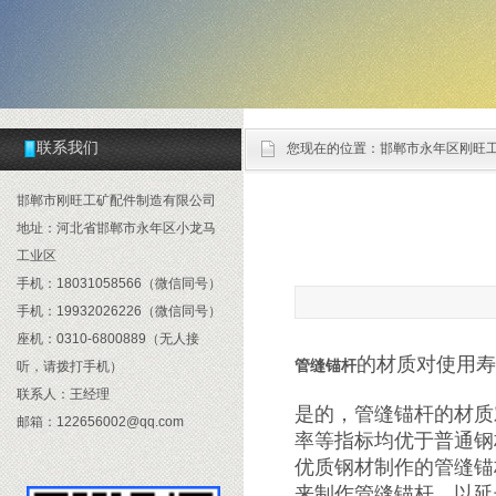
联系我们
您现在的位置：
邯郸市永年区刚旺
邯郸市刚旺工矿配件制造有限公司
地址：河北省邯郸市永年区小龙马
工业区
手机：18031058566（微信同号）
手机：19932026226（微信同号）
座机：0310-6800889（无人接
的材质对使用寿
管缝锚杆
听，请拨打手机）
联系人：王经理
是的，管缝锚杆的材质
邮箱：122656002@qq.com
率等指标均优于普通钢
优质钢材制作的管缝锚
来制作管缝锚杆，以延