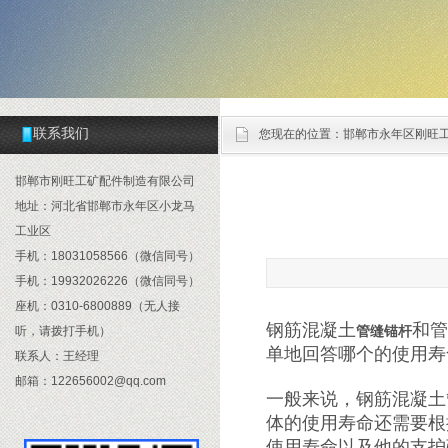
联系我们
您现在的位置：
邯郸市永年区刚旺
邯郸市刚旺工矿配件制造有限公司
地址：河北省邯郸市永年区小龙马
工业区
手机：18031058566（微信同号）
手机：19932026226（微信同号）
座机：0310-6800889（无人接
钢筋混凝土
和管
管缝锚杆
听，请拨打手机）
单地回答哪个的使用寿
联系人：王经理
邮箱：122656002@qq.com
一般来说，钢筋混凝土
体的使用寿命还需要根
使用寿命以及他的支护