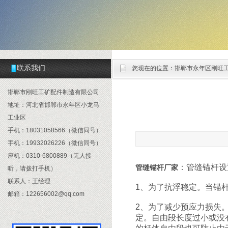
联系我们
您现在的位置：
邯郸市永年区刚旺
邯郸市刚旺工矿配件制造有限公司
地址：河北省邯郸市永年区小龙马
工业区
手机：18031058566（微信同号）
手机：19932026226（微信同号）
座机：0310-6800889（无人接
：管缝锚杆设
管缝锚杆厂家
听，请拨打手机）
联系人：王经理
1、为了抗浮稳定。当锚
邮箱：122656002@qq.com
2、为了减少预应力损失
定。自由段长度过小或没