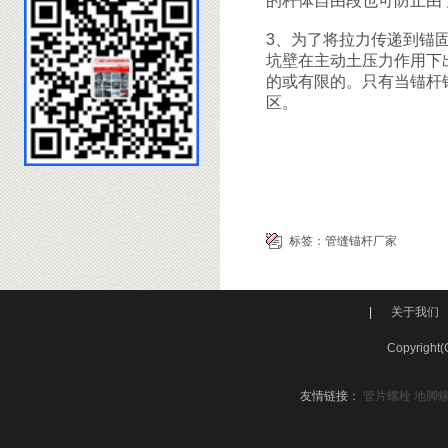
的杆体自由段也可防止由
3、为了将拉力传递到锚
坑壁在主动土压力作用下
的或有限的。只有当锚杆
区。
标签：
管缝锚杆厂家
|
关于我们
Copyri
友情链接：
管片螺栓
地脚