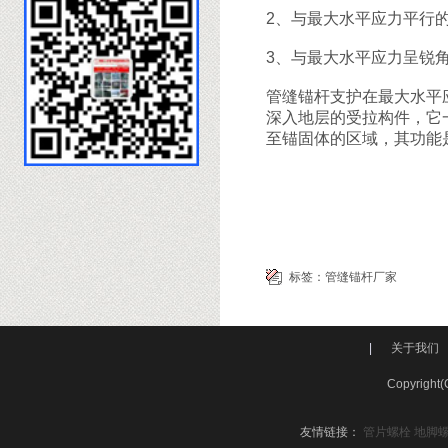
2、与最大水平应力平行
3、与最大水平应力呈锐
管缝锚杆支护在最大水平
深入地层的受拉构件，它
至锚固体的区域，其功能
标签：
管缝锚杆厂家
|
关于我们
Copyri
友情链接：
管片螺栓
地脚